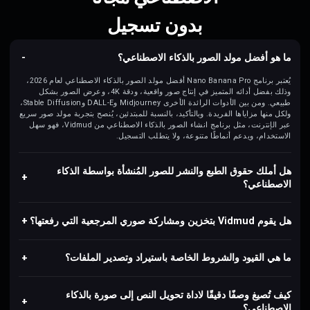
بدون تسجيل
ما هو أفضل مولد الصور بالذكاء الاصطناعي؟
يُعتبر برنامج Nano Banana Pro أفضل مولد الصور بالذكاء الاصطناعي لعام 2026،
وذلك بفضل أدائه المتميز في إنتاج صور واقعية، ودقة 4K، وعرض الصور بشكل
طبيعي. ومن بين الأدوات الرائدة الأخرى Midjourney وDALL-E وStable Diffusion،
ولكل منها مزاياها الفريدة. وبالتأكيد، بالنسبة للمبتدئين، يُنصح بتجربة مولد صور سريع
عبر الإنترنت، مثل برنامج انشاء الصور بالذكاء الاصطناعي من Vidmud، فهو سهل
الاستخدام، ويدعم أنماطًا متنوعة، ولا يتطلب التسجيل.
هل أملك حقوق الطبع والنشر للصور المُنشأة بواسطة الذكاء
الاصطناعي؟
هل يقوم Vidmud بتخزين ومشاركة صوري المرجعية التي رفعتها؟
ما هي القيود والشروط الخاصة باستيراد وتصدير الملفات؟
كيف تُصيغ وصفًا دقيقًا لاداة تحويل النص إلى صورة بالذكاء
الاصطناعي؟