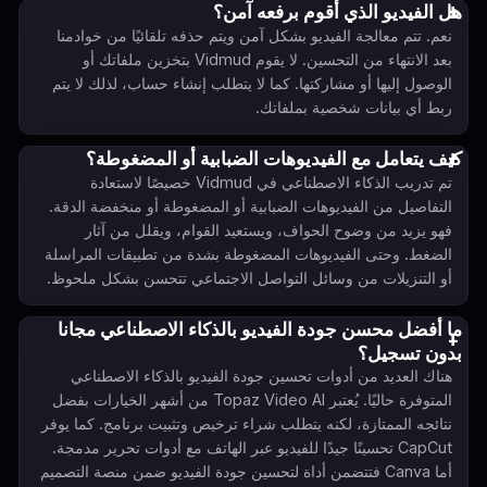
هل الفيديو الذي أقوم برفعه آمن؟
نعم. تتم معالجة الفيديو بشكل آمن ويتم حذفه تلقائيًا من خوادمنا
بعد الانتهاء من التحسين. لا يقوم Vidmud بتخزين ملفاتك أو
الوصول إليها أو مشاركتها. كما لا يتطلب إنشاء حساب، لذلك لا يتم
ربط أي بيانات شخصية بملفاتك.
كيف يتعامل مع الفيديوهات الضبابية أو المضغوطة؟
تم تدريب الذكاء الاصطناعي في Vidmud خصيصًا لاستعادة
التفاصيل من الفيديوهات الضبابية أو المضغوطة أو منخفضة الدقة.
فهو يزيد من وضوح الحواف، ويستعيد القوام، ويقلل من آثار
الضغط. وحتى الفيديوهات المضغوطة بشدة من تطبيقات المراسلة
أو التنزيلات من وسائل التواصل الاجتماعي تتحسن بشكل ملحوظ.
ما أفضل محسن جودة الفيديو بالذكاء الاصطناعي مجانا
بدون تسجيل؟
هناك العديد من أدوات تحسين جودة الفيديو بالذكاء الاصطناعي
المتوفرة حاليًا. يُعتبر Topaz Video AI من أشهر الخيارات بفضل
نتائجه الممتازة، لكنه يتطلب شراء ترخيص وتثبيت برنامج. كما يوفر
CapCut تحسينًا جيدًا للفيديو عبر الهاتف مع أدوات تحرير مدمجة.
أما Canva فتتضمن أداة لتحسين جودة الفيديو ضمن منصة التصميم