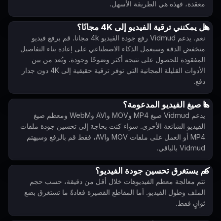
معقدة، فهذه هي الطريقة الأسهل.
هل يمكنني ترقية الفيديو إلى 4K مجانًا؟
نعم. يدعم Vidmud رفع جودة الفيديو 4k مجانا. قم برفع فيديو
منخفض الدقة وسيعمل الذكاء الاصطناعي على إعادة بناء التفاصيل
المفقودة للحصول على نتيجة أكثر وضوحًا وجودة. ويُعد من بين
الأدوات القليلة المجانية التي توفر ترقية حقيقية إلى 4K دون جدار
دفع.
ما صيغ الفيديو المدعومة؟
يدعم Vidmud صيغ MP4 وMOV وAVI وWebM ومعظم صيغ
الفيديو الشائعة الأخرى. سواء كنت بحاجة إلى تحسين جودة ملفات
MP4 أو العمل على ملفات MOV وAVI، فقط قم بالرفع وسيهتم
Vidmud بالباقي.
كم يستغرق تحسين جودة الفيديو؟
تتم معالجة معظم الفيديوهات خلال أقل من دقيقة، حسب حجم
الملف وطول الفيديو. أما المقاطع القصيرة فعادةً ما تستغرق بضع
ثوانٍ فقط.