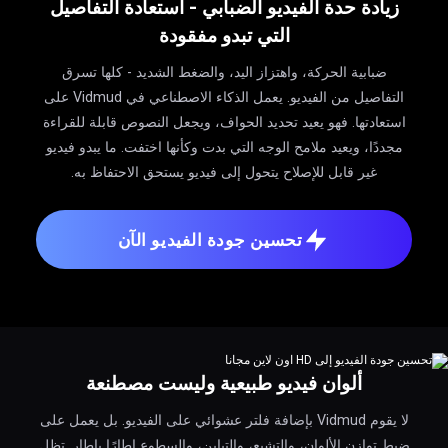
زيادة حدة الفيديو الضبابي - استعادة التفاصيل
التي تبدو مفقودة
ضبابية الحركة، واهتزاز اليد، والضغط الشديد - كلها تسرق
التفاصيل من الفيديو. يعمل الذكاء الاصطناعي في Vidmud على
استعادتها. فهو يعيد تحديد الحواف، ويجعل النصوص قابلة للقراءة
مجددًا، ويعيد ملامح الوجه التي بدت وكأنها اختفت. ما يبدو فيديو
غير قابل للإصلاح يتحول إلى فيديو يستحق الاحتفاظ به.
تحسين جودة الفيديو الآن
ألوان فيديو طبيعية وليست مصطنعة
لا يقوم Vidmud بإضافة فلتر عشوائي على الفيديو. بل يعمل على
ضبط توازن الألوان، والتشبع، والتباين، والسطوع إطارًا بإطار. تظل